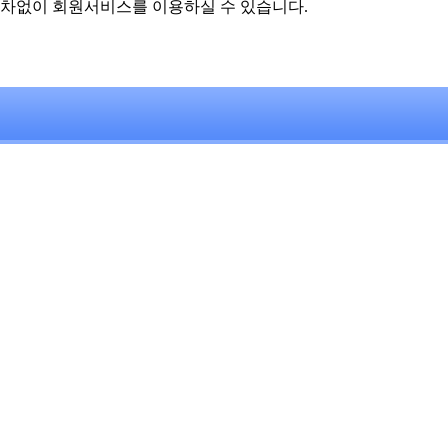
차없이 회원서비스를 이용하실 수 있습니다.