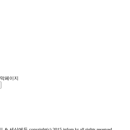
워드 & 세상에듀
copyright(c) 2015 infom.kr all rights reserved.