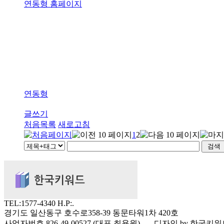
연동형 홈페이지
연동형
글쓰기
처음목록
새로고침
1
2
TEL:1577-4340 H.P:.
경기도 일산동구 호수로358-39 동문타워1차 420호
사업자번호 826-49-00527 (대표 최용원)___ 디자인 by 한국키