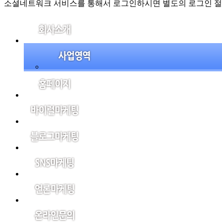
소셜네트워크 서비스를 통해서 로그인하시면 별도의 로그인 절